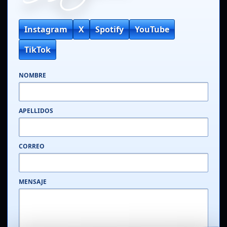
Instagram
X
Spotify
YouTube
TikTok
NOMBRE
APELLIDOS
CORREO
MENSAJE
Messenger
_
[]
x
DasoulOficial_2006
X
Dasoul está en línea.