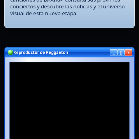
conciertos y descubre las noticias y el universo
visual de esta nueva etapa.
Canciones oficiales de BAXIRA
Reproductor de Reggaeton
_
[]
x