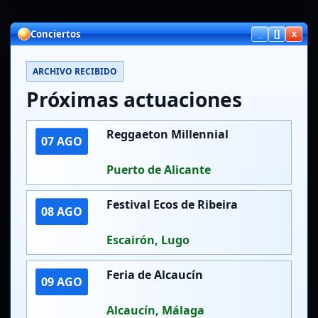
Conciertos
_
[]
x
ARCHIVO RECIBIDO
Próximas actuaciones
Reggaeton Millennial
07 AGO
Puerto de Alicante
Festival Ecos de Ribeira
08 AGO
Escairón, Lugo
Feria de Alcaucín
09 AGO
Alcaucín, Málaga