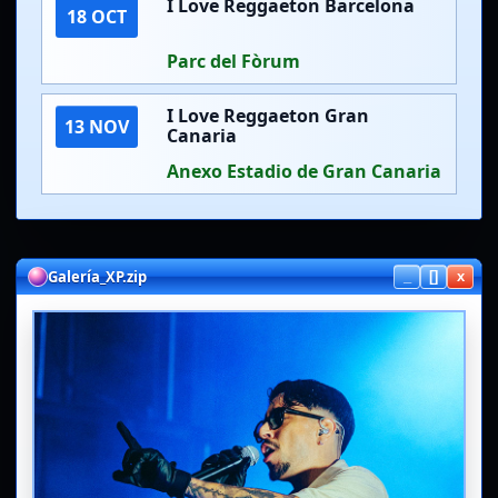
I Love Reggaeton Barcelona
18 OCT
Parc del Fòrum
I Love Reggaeton Gran
13 NOV
Canaria
Anexo Estadio de Gran Canaria
Galería de Dasoul y BAXIRA
Galería_XP.zip
_
[]
x